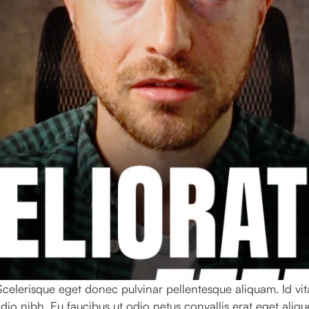
celerisque eget donec pulvinar pellentesque aliquam. Id vita
dio nibh. Eu faucibus ut odio netus convallis erat eget alique