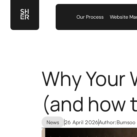
Our Process
Website Ma
Why Your 
(and how to
News
26 April 2026
Author:
Bumsoo 