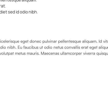
rat.
iet sed id odio nibh.
celerisque eget donec pulvinar pellentesque aliquam. Id vita
dio nibh. Eu faucibus ut odio netus convallis erat eget alique
 volutpat metus mauris. Maecenas ullamcorper viverra quisque
Reimagine Your
Website With Us