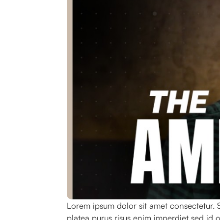
Lorem ipsum dolor sit amet consectetur. S
platea purus risus enim imperdiet sed id o