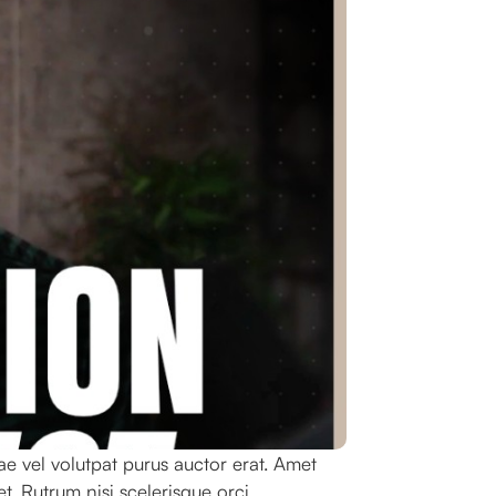
e vel volutpat purus auctor erat. Amet
t. Rutrum nisi scelerisque orci