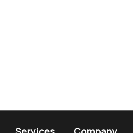
News
We’ve Beaten Our Own
Record By Increasing
s
Client’s Conversion Rates
By 400%+
Read More
Services
Company